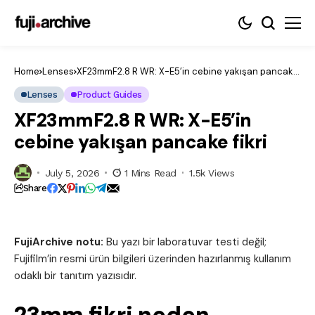
Home
Lenses
XF23mmF2.8 R WR: X-E5’in cebine yakışan pancake
fikri
Lenses
Product Guides
XF23mmF2.8 R WR: X-E5’in
cebine yakışan pancake fikri
July 5, 2026
1 Mins Read
1.5k Views
Share
FujiArchive notu:
Bu yazı bir laboratuvar testi değil;
Fujifilm’in resmi ürün bilgileri üzerinden hazırlanmış kullanım
odaklı bir tanıtım yazısıdır.