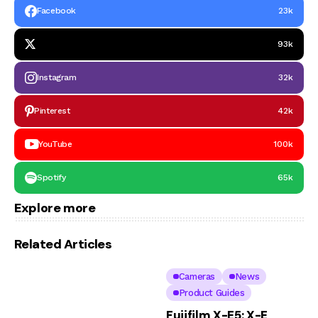
Facebook
23k
93k
Instagram
32k
Pinterest
42k
YouTube
100k
Spotify
65k
Explore more
Related Articles
Cameras
News
Product Guides
Fujifilm X-E5: X-E