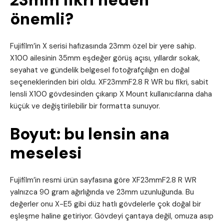
23mm fikri neden
önemli?
Fujifilm’in X serisi hafızasında 23mm özel bir yere sahip.
X100 ailesinin 35mm eşdeğer görüş açısı, yıllardır sokak,
seyahat ve gündelik belgesel fotoğrafçılığın en doğal
seçeneklerinden biri oldu. XF23mmF2.8 R WR bu fikri, sabit
lensli X100 gövdesinden çıkarıp X Mount kullanıcılarına daha
küçük ve değiştirilebilir bir formatta sunuyor.
Boyut: bu lensin ana
meselesi
Fujifilm’in resmi ürün sayfasına göre XF23mmF2.8 R WR
yalnızca 90 gram ağırlığında ve 23mm uzunluğunda. Bu
değerler onu X-E5 gibi düz hatlı gövdelerle çok doğal bir
eşleşme haline getiriyor. Gövdeyi çantaya değil, omuza asıp