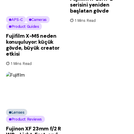
serisini yeniden
başlatan gövde
APS-C
Cameras
1 Mins Read
Product Guides
Fujifilm X-M5 neden
konuşuluyor: küçük
gövde, büyük creator
etkisi
1 Mins Read
Lenses
Product Reviews
Fujinon XF 23mm f/2 R